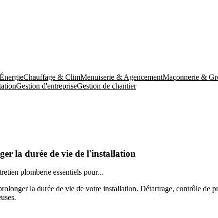
 Énergie
Chauffage & Clim
Menuiserie & Agencement
Maçonnerie & Gr
ation
Gestion d'entreprise
Gestion de chantier
ger la durée de vie de l'installation
tretien plomberie essentiels pour...
olonger la durée de vie de votre installation. Détartrage, contrôle de pre
euses.