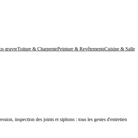
os œuvre
Toiture & Charpente
Peinture & Revêtements
Cuisine & Salle
ssion, inspection des joints et siphons : tous les gestes d'entretien