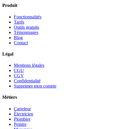
Produit
Fonctionnalités
Tarifs
Outils gratuits
Témoignages
Blog
Contact
Légal
Mentions légales
CGU
CGV
Confidentialité
Supprimer mon compte
Métiers
Carreleur
Électricien
Plombier
Peintre