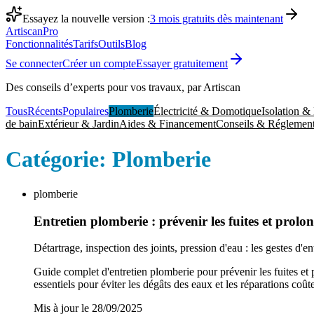
Essayez la nouvelle version :
3 mois gratuits dès maintenant
Artiscan
Pro
Fonctionnalités
Tarifs
Outils
Blog
Se connecter
Créer un compte
Essayer gratuitement
Des conseils d’experts pour vos travaux, par Artiscan
Tous
Récents
Populaires
Plomberie
Électricité & Domotique
Isolation &
de bain
Extérieur & Jardin
Aides & Financement
Conseils & Réglement
Catégorie:
Plomberie
plomberie
Entretien plomberie : prévenir les fuites et prolon
Détartrage, inspection des joints, pression d'eau : les gestes d'en
Guide complet d'entretien plomberie pour prévenir les fuites et pr
essentiels pour éviter les dégâts des eaux et les réparations coût
Mis à jour le
28/09/2025