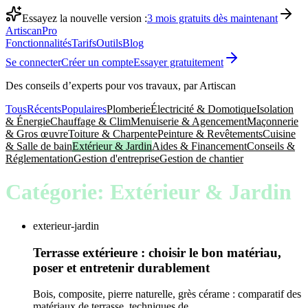
Essayez la nouvelle version :
3 mois gratuits dès maintenant
Artiscan
Pro
Fonctionnalités
Tarifs
Outils
Blog
Se connecter
Créer un compte
Essayer gratuitement
Des conseils d’experts pour vos travaux, par Artiscan
Tous
Récents
Populaires
Plomberie
Électricité & Domotique
Isolation
& Énergie
Chauffage & Clim
Menuiserie & Agencement
Maçonnerie
& Gros œuvre
Toiture & Charpente
Peinture & Revêtements
Cuisine
& Salle de bain
Extérieur & Jardin
Aides & Financement
Conseils &
Réglementation
Gestion d'entreprise
Gestion de chantier
Catégorie:
Extérieur & Jardin
exterieur-jardin
Terrasse extérieure : choisir le bon matériau,
poser et entretenir durablement
Bois, composite, pierre naturelle, grès cérame : comparatif des
matériaux de terrasse, techniques de...