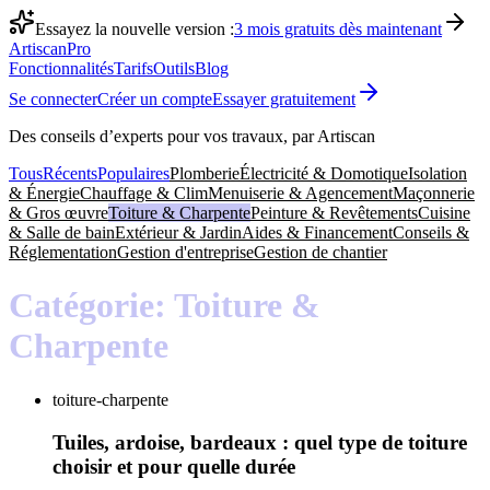
Essayez la nouvelle version :
3 mois gratuits dès maintenant
Artiscan
Pro
Fonctionnalités
Tarifs
Outils
Blog
Se connecter
Créer un compte
Essayer gratuitement
Des conseils d’experts pour vos travaux, par Artiscan
Tous
Récents
Populaires
Plomberie
Électricité & Domotique
Isolation
& Énergie
Chauffage & Clim
Menuiserie & Agencement
Maçonnerie
& Gros œuvre
Toiture & Charpente
Peinture & Revêtements
Cuisine
& Salle de bain
Extérieur & Jardin
Aides & Financement
Conseils &
Réglementation
Gestion d'entreprise
Gestion de chantier
Catégorie:
Toiture &
Charpente
toiture-charpente
Tuiles, ardoise, bardeaux : quel type de toiture
choisir et pour quelle durée