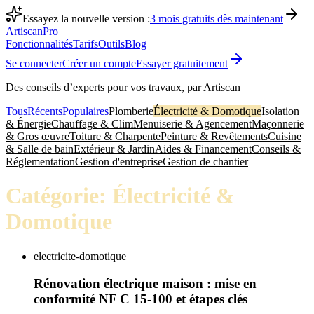
Essayez la nouvelle version :
3 mois gratuits dès maintenant
Artiscan
Pro
Fonctionnalités
Tarifs
Outils
Blog
Se connecter
Créer un compte
Essayer gratuitement
Des conseils d’experts pour vos travaux, par Artiscan
Tous
Récents
Populaires
Plomberie
Électricité & Domotique
Isolation
& Énergie
Chauffage & Clim
Menuiserie & Agencement
Maçonnerie
& Gros œuvre
Toiture & Charpente
Peinture & Revêtements
Cuisine
& Salle de bain
Extérieur & Jardin
Aides & Financement
Conseils &
Réglementation
Gestion d'entreprise
Gestion de chantier
Catégorie:
Électricité &
Domotique
electricite-domotique
Rénovation électrique maison : mise en
conformité NF C 15-100 et étapes clés