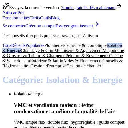
Essayez la nouvelle version :
3 mois gratuits dès maintenant
Artiscan
Pro
Fonctionnalités
Tarifs
Outils
Blog
Se connecter
Créer un compte
Essayer gratuitement
Des conseils d’experts pour vos travaux, par Artiscan
Tous
Récents
Populaires
Plomberie
Électricité & Domotique
Isolation
& Énergie
Chauffage & Clim
Menuiserie & Agencement
Maçonnerie
& Gros œuvre
Toiture & Charpente
Peinture & Revêtements
Cuisine
& Salle de bain
Extérieur & Jardin
Aides & Financement
Conseils &
Réglementation
Gestion d'entreprise
Gestion de chantier
Catégorie:
Isolation & Énergie
isolation-energie
VMC et ventilation maison : éviter
condensation et améliorer la qualité de l'air
VMC simple flux, double flux, hygroréglable : guide complet
pour ventiler sa maison, éviter la conde...