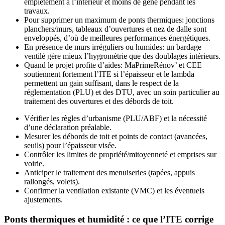
empiètement à l’intérieur et moins de gêne pendant les
travaux.
Pour supprimer un maximum de ponts thermiques: jonctions
planchers/murs, tableaux d’ouvertures et nez de dalle sont
enveloppés, d’où de meilleures performances énergétiques.
En présence de murs irréguliers ou humides: un bardage
ventilé gère mieux l’hygrométrie que des doublages intérieurs.
Quand le projet profite d’aides: MaPrimeRénov’ et CEE
soutiennent fortement l’ITE si l’épaisseur et le lambda
permettent un gain suffisant, dans le respect de la
réglementation (PLU) et des DTU, avec un soin particulier au
traitement des ouvertures et des débords de toit.
Vérifier les règles d’urbanisme (PLU/ABF) et la nécessité
d’une déclaration préalable.
Mesurer les débords de toit et points de contact (avancées,
seuils) pour l’épaisseur visée.
Contrôler les limites de propriété/mitoyenneté et emprises sur
voirie.
Anticiper le traitement des menuiseries (tapées, appuis
rallongés, volets).
Confirmer la ventilation existante (VMC) et les éventuels
ajustements.
Ponts thermiques et humidité : ce que l’ITE corrige