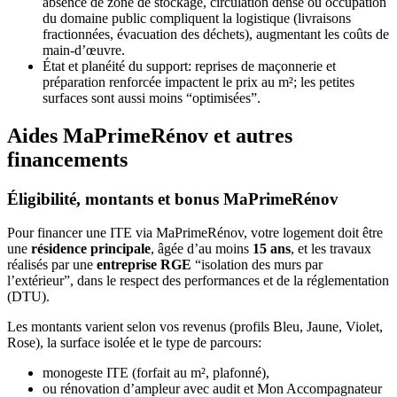
absence de zone de stockage, circulation dense ou occupation
du domaine public compliquent la logistique (livraisons
fractionnées, évacuation des déchets), augmentant les coûts de
main-d’œuvre.
État et planéité du support: reprises de maçonnerie et
préparation renforcée impactent le prix au m²; les petites
surfaces sont aussi moins “optimisées”.
Aides MaPrimeRénov et autres
financements
Éligibilité, montants et bonus MaPrimeRénov
Pour financer une ITE via MaPrimeRénov, votre logement doit être
une
résidence principale
, âgée d’au moins
15 ans
, et les travaux
réalisés par une
entreprise RGE
“isolation des murs par
l’extérieur”, dans le respect des performances et de la réglementation
(DTU).
Les montants varient selon vos revenus (profils Bleu, Jaune, Violet,
Rose), la surface isolée et le type de parcours:
monogeste ITE (forfait au m², plafonné),
ou rénovation d’ampleur avec audit et Mon Accompagnateur