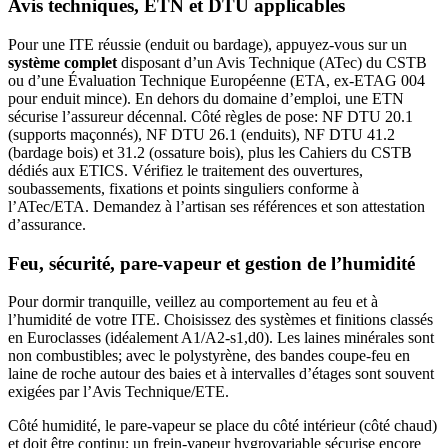
Avis techniques, ETN et DTU applicables
Pour une ITE réussie (enduit ou bardage), appuyez‑vous sur un
système complet
disposant d’un Avis Technique (ATec) du CSTB
ou d’une Évaluation Technique Européenne (ETA, ex‑ETAG 004
pour enduit mince). En dehors du domaine d’emploi, une ETN
sécurise l’assureur décennal. Côté règles de pose: NF DTU 20.1
(supports maçonnés), NF DTU 26.1 (enduits), NF DTU 41.2
(bardage bois) et 31.2 (ossature bois), plus les Cahiers du CSTB
dédiés aux ETICS. Vérifiez le traitement des ouvertures,
soubassements, fixations et points singuliers conforme à
l’ATec/ETA. Demandez à l’artisan ses références et son attestation
d’assurance.
Feu, sécurité, pare-vapeur et gestion de l’humidité
Pour dormir tranquille, veillez au comportement au feu et à
l’humidité de votre ITE. Choisissez des systèmes et finitions classés
en Euroclasses (idéalement A1/A2-s1,d0). Les laines minérales sont
non combustibles; avec le polystyrène, des bandes coupe-feu en
laine de roche autour des baies et à intervalles d’étages sont souvent
exigées par l’Avis Technique/ETE.
Côté humidité, le pare‑vapeur se place du côté intérieur (côté chaud)
et doit être continu; un frein‑vapeur hygrovariable sécurise encore