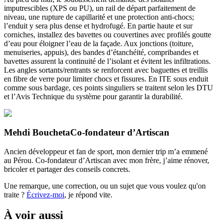
imputrescibles (XPS ou PU), un rail de départ parfaitement de
niveau, une rupture de capillarité et une protection anti-chocs;
l’enduit y sera plus dense et hydrofugé. En partie haute et sur
corniches, installez des bavettes ou couvertines avec profilés goutte
d’eau pour éloigner l’eau de la façade. Aux jonctions (toiture,
menuiseries, appuis), des bandes d’étanchéité, compribandes et
bavettes assurent la continuité de l’isolant et évitent les infiltrations.
Les angles sortants/rentrants se renforcent avec baguettes et treillis
en fibre de verre pour limiter chocs et fissures. En ITE sous enduit
comme sous bardage, ces points singuliers se traitent selon les DTU
et l’Avis Technique du système pour garantir la durabilité.
Mehdi Boucheta
Co-fondateur d’Artiscan
Ancien développeur et fan de sport, mon dernier trip m’a emmené
au Pérou. Co-fondateur d’Artiscan avec mon frère, j’aime rénover,
bricoler et partager des conseils concrets.
Une remarque, une correction, ou un sujet que vous voulez qu'on
traite ?
Écrivez-moi
, je répond vite.
À voir aussi