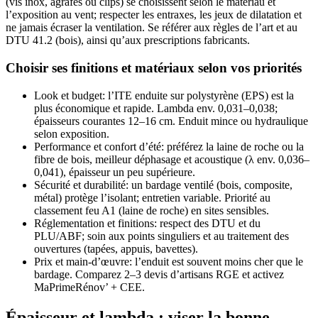
(vis inox, agrafes ou clips) se choisissent selon le matériau et
l’exposition au vent; respecter les entraxes, les jeux de dilatation et
ne jamais écraser la ventilation. Se référer aux règles de l’art et au
DTU 41.2 (bois), ainsi qu’aux prescriptions fabricants.
Choisir ses finitions et matériaux selon vos priorités
Look et budget: l’ITE enduite sur polystyrène (EPS) est la
plus économique et rapide. Lambda env. 0,031–0,038;
épaisseurs courantes 12–16 cm. Enduit mince ou hydraulique
selon exposition.
Performance et confort d’été: préférez la laine de roche ou la
fibre de bois, meilleur déphasage et acoustique (λ env. 0,036–
0,041), épaisseur un peu supérieure.
Sécurité et durabilité: un bardage ventilé (bois, composite,
métal) protège l’isolant; entretien variable. Priorité au
classement feu A1 (laine de roche) en sites sensibles.
Réglementation et finitions: respect des DTU et du
PLU/ABF; soin aux points singuliers et au traitement des
ouvertures (tapées, appuis, bavettes).
Prix et main-d’œuvre: l’enduit est souvent moins cher que le
bardage. Comparez 2–3 devis d’artisans RGE et activez
MaPrimeRénov’ + CEE.
Épaisseur et lambda : viser la bonne