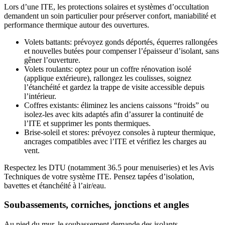
Lors d’une ITE, les protections solaires et systèmes d’occultation
demandent un soin particulier pour préserver confort, maniabilité et
performance thermique autour des ouvertures.
Volets battants: prévoyez gonds déportés, équerres rallongées
et nouvelles butées pour compenser l’épaisseur d’isolant, sans
gêner l’ouverture.
Volets roulants: optez pour un coffre rénovation isolé
(applique extérieure), rallongez les coulisses, soignez
l’étanchéité et gardez la trappe de visite accessible depuis
l’intérieur.
Coffres existants: éliminez les anciens caissons “froids” ou
isolez-les avec kits adaptés afin d’assurer la continuité de
l’ITE et supprimer les ponts thermiques.
Brise-soleil et stores: prévoyez consoles à rupteur thermique,
ancrages compatibles avec l’ITE et vérifiez les charges au
vent.
Respectez les DTU (notamment 36.5 pour menuiseries) et les Avis
Techniques de votre système ITE. Pensez tapées d’isolation,
bavettes et étanchéité à l’air/eau.
Soubassements, corniches, jonctions et angles
Au pied du mur, le soubassement demande des isolants