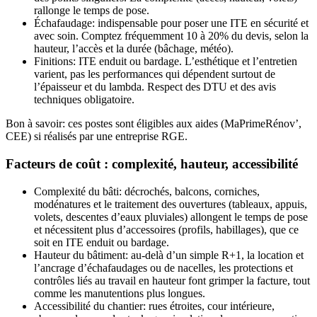
rallonge le temps de pose.
Échafaudage: indispensable pour poser une ITE en sécurité et
avec soin. Comptez fréquemment 10 à 20% du devis, selon la
hauteur, l’accès et la durée (bâchage, météo).
Finitions: ITE enduit ou bardage. L’esthétique et l’entretien
varient, pas les performances qui dépendent surtout de
l’épaisseur et du lambda. Respect des DTU et des avis
techniques obligatoire.
Bon à savoir: ces postes sont éligibles aux aides (MaPrimeRénov’,
CEE) si réalisés par une entreprise RGE.
Facteurs de coût : complexité, hauteur, accessibilité
Complexité du bâti: décrochés, balcons, corniches,
modénatures et le traitement des ouvertures (tableaux, appuis,
volets, descentes d’eaux pluviales) allongent le temps de pose
et nécessitent plus d’accessoires (profils, habillages), que ce
soit en ITE enduit ou bardage.
Hauteur du bâtiment: au-delà d’un simple R+1, la location et
l’ancrage d’échafaudages ou de nacelles, les protections et
contrôles liés au travail en hauteur font grimper la facture, tout
comme les manutentions plus longues.
Accessibilité du chantier: rues étroites, cour intérieure,