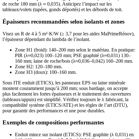
de roche 180 mm (λ ≈ 0,035). Anticipez l’impact sur les
tableaux/volets (tapées, gonds déportés) et les débords de toit.
Épaisseurs recommandées selon isolants et zones
Visez un R de 4 à 5 m²·K/W (≥ 3,7 pour les aides MaPrimeRénov),
l’épaisseur dépendant du lambda de l’isolant.
Zone H1 (froid): 140–200 mm selon le matériau. En pratique:
PIR (λ≈0,023) 100–120 mm; PSE graphité (λ≈0,031) 130–
160 mm; laine de roche/bois (λ≈0,036–0,042) 160–200 mm.
Zone H2: 120–180 mm.
Zone H3 (doux): 100–160 mm.
Sous ITE enduit (ETICS), les panneaux EPS ou laine minérale
montent couramment jusqu’à 200 mm; sous bardage, on accepte
plus facilement les fortes épaisseurs et le traitement des ouvertures
(tableaux/appuis) est simplifié. Vérifiez toujours le λ fabricant, la
compatibilité système (ETICS/ATE) et les règles de l’art (DTU),
pour garantir des performances et une pose durables.
Exemples de compositions performantes
Enduit mince sur isolant (ETICS): PSE graphite (λ 0,031) en