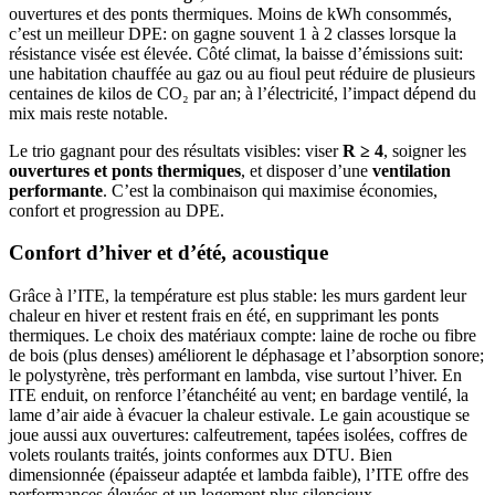
ouvertures et des ponts thermiques. Moins de kWh consommés,
c’est un meilleur DPE: on gagne souvent 1 à 2 classes lorsque la
résistance visée est élevée. Côté climat, la baisse d’émissions suit:
une habitation chauffée au gaz ou au fioul peut réduire de plusieurs
centaines de kilos de CO₂ par an; à l’électricité, l’impact dépend du
mix mais reste notable.
Le trio gagnant pour des résultats visibles: viser
R ≥ 4
, soigner les
ouvertures et ponts thermiques
, et disposer d’une
ventilation
performante
. C’est la combinaison qui maximise économies,
confort et progression au DPE.
Confort d’hiver et d’été, acoustique
Grâce à l’ITE, la température est plus stable: les murs gardent leur
chaleur en hiver et restent frais en été, en supprimant les ponts
thermiques. Le choix des matériaux compte: laine de roche ou fibre
de bois (plus denses) améliorent le déphasage et l’absorption sonore;
le polystyrène, très performant en lambda, vise surtout l’hiver. En
ITE enduit, on renforce l’étanchéité au vent; en bardage ventilé, la
lame d’air aide à évacuer la chaleur estivale. Le gain acoustique se
joue aussi aux ouvertures: calfeutrement, tapées isolées, coffres de
volets roulants traités, joints conformes aux DTU. Bien
dimensionnée (épaisseur adaptée et lambda faible), l’ITE offre des
performances élevées et un logement plus silencieux.