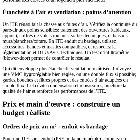
Étanchéité à l’air et ventilation : points d’attention
Un ITE réussi fait la chasse aux fuites d’air. Vérifiez la continuité du
pare-air aux points sensibles: traitement des ouvertures (tableaux,
appuis), coffres de volets roulants, sorties techniques, et liaisons
murs/planchers/toiture. En ITE enduit ou bardage, utilisez
accessoires, bandes et mastics compatibles, et respectez la
réglementation et DTU/Avis Techniques. Un test d’infiltrométrie
(blower-door) permet de contrôler le résultat.
Qui dit enveloppe plus étanche dit ventilation maîtrisée. Prévoyez
une VMC hygroréglable bien réglée, ou une double flux si possible;
gardez bouches et filtres propres et des entrées d’air adaptées en
simple flux. Cela évite condensation et moisissures, améliore la
qualité de l’air et renforce les performances de l’ITE.
Prix et main d'œuvre : construire un
budget réaliste
Ordres de prix au m² : enduit vs bardage
Pour une ITE sous enduit (PSE ou laine minérale), comptez en