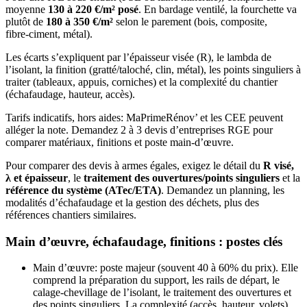
moyenne
130 à 220 €/m² posé
. En bardage ventilé, la fourchette va
plutôt de
180 à 350 €/m²
selon le parement (bois, composite,
fibre‑ciment, métal).
Les écarts s’expliquent par l’épaisseur visée (R), le lambda de
l’isolant, la finition (gratté/taloché, clin, métal), les points singuliers à
traiter (tableaux, appuis, corniches) et la complexité du chantier
(échafaudage, hauteur, accès).
Tarifs indicatifs, hors aides: MaPrimeRénov’ et les CEE peuvent
alléger la note. Demandez 2 à 3 devis d’entreprises RGE pour
comparer matériaux, finitions et poste main-d’œuvre.
Pour comparer des devis à armes égales, exigez le détail du
R visé,
λ et épaisseur
, le
traitement des ouvertures/points singuliers
et la
référence du système (ATec/ETA)
. Demandez un planning, les
modalités d’échafaudage et la gestion des déchets, plus des
références chantiers similaires.
Main d’œuvre, échafaudage, finitions : postes clés
Main d’œuvre: poste majeur (souvent 40 à 60% du prix). Elle
comprend la préparation du support, les rails de départ, le
calage-chevillage de l’isolant, le traitement des ouvertures et
des points singuliers. La complexité (accès, hauteur, volets)