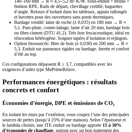
140–160 mm → R ≈ 4,5–5,2 m²·K/W. Sous-enduit + treillis +
finition RPE. Rails de départ, chevillage certifié, baguettes
d’angle. Retours d’isolant dans les tableaux, appuis rallongés
et bavettes pour des ouvertures sans ponts thermiques.
Bardage ventilé: laine de roche (λ 0,035) en 180 mm → R ≈
5,1. Pare-pluie, contre-lattage, lame d’air 20 mm, bardage bois
ou fibre-ciment (DTU 41.2). Très bon feu/acoustique, idéal en
rénovation hétérogène. Soigner tapées d’isolation et rejingots.
Option biosourcée: fibre de bois (λ 0,038) en 200 mm → R ≈
5,3. Enduit sur panneaux rigides ou bardage. Inertie et confort
d’été au top.
Ces configurations dépassent R ≥ 3,7, compatibles avec les
exigences d’aides type MaPrimeRénov.
Performances énergétiques : résultats
concrets et confort
Économies d’énergie, DPE et émissions de CO₂
En isolant les murs par l’extérieur, vous coupez l’une des principales
sources de pertes (jusqu’à 25% d’une maison). Selon l’épaisseur et
le lambda choisis, une ITE enduit ou bardage apporte
15 à 30%
d’économies de chauffage
, surtout avec un bon traitement des