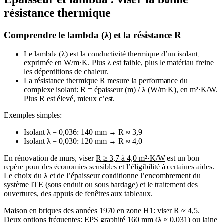
résistance thermique
Comprendre le lambda (λ) et la résistance R
Le lambda (λ) est la conductivité thermique d’un isolant,
exprimée en W/m·K. Plus λ est faible, plus le matériau freine
les déperditions de chaleur.
La résistance thermique R mesure la performance du
complexe isolant: R = épaisseur (m) / λ (W/m·K), en m²·K/W.
Plus R est élevé, mieux c’est.
Exemples simples:
Isolant λ = 0,036: 140 mm → R ≈ 3,9
Isolant λ = 0,030: 120 mm → R ≈ 4,0
En rénovation de murs, viser
R ≥ 3,7 à 4,0 m²·K/W
est un bon
repère pour des économies sensibles et l’éligibilité à certaines aides.
Le choix du λ et de l’épaisseur conditionne l’encombrement du
système ITE (sous enduit ou sous bardage) et le traitement des
ouvertures, des appuis de fenêtres aux tableaux.
Maison en briques des années 1970 en zone H1: viser R ≈ 4,5.
Deux options fréquentes: EPS graphité 160 mm (λ ≈ 0,031) ou laine