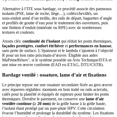
Alternative à l’ITE sous bardage, ce procédé associe des panneaux
isolants (PSE, laine de roche, liège…), collés/chevillés, un
sous‑enduit armé d’un treillis, des rails de départ, baguettes d’angle
et profilés de goutte d’eau pour le traitement des ouvertures, puis
une finition d’enduit (minérale ou RPE) avec de nombreuses
textures et couleurs.
Atouts clés:
continuité de l’isolant
qui réduit les ponts thermiques,
façades protégées
,
confort été/hiver
et
performances en hausse
,
sans perte de surface. L’épaisseur et le lambda s’ajustent à l’objectif
R pour un bon ratio prix/main-d’œuvre. Éligible aux aides
MaPrimeRénov’, si le système possède un Avis Technique/DTA et
une mise en œuvre conforme (EAD ex‑ETAG, DTU/CSTB).
Bardage ventilé : ossature, lame d’air et fixations
Le principe repose sur une ossature secondaire fixée au gros œuvre
avec équerres réglables: montants en bois traité ou rails acier/alu,
calés pour la planéité et équipés de rupteurs pour limiter les ponts
thermiques. Derrière le parement, on conserve une
lame d’air
ventilée continue (≥ 20 mm)
de la grille basse à la grille haute,
l’isolant étant protégé par un pare-pluie HPV. Cette circulation
évacue l’humidité et prolonge la durabilité du système. Les fixations