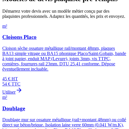
Démarrez votre devis avec un modèle métier conçu par des
plaquistes
professionnels. Adaptez les quantités, les prix et envoyez.
m²
Cloisons Placo
Cloison sèche ossature métallique rail/montant 48mm, plaques
BA13 simple vitrage ou BA15 phonique Placo/Saint-Gobain, bande
à joint papier, enduit MAP (Levure), joints 3mm, vis TTPC,
cornières, fourrures rail 23mm. DTU 25.41 conforme. Dépose
éventuellement incluable.
45
€ HT
54
€ TTC
Utiliser
m²
Doublage
Doublage mur sur ossature métallique (rail+montant 48mm) ou collé
direct sur béton/brique. Isolation laine verre 60mm (0.041 W/m.K),