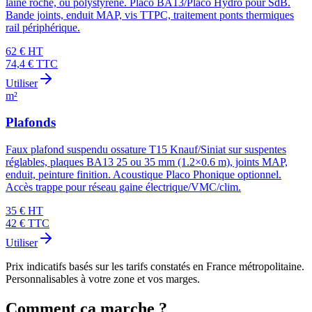
laine roche, ou polystyrène. Placo BA13/Placo Hydro pour SdB.
Bande joints, enduit MAP, vis TTPC, traitement ponts thermiques
rail périphérique.
62
€ HT
74,4
€ TTC
Utiliser
m²
Plafonds
Faux plafond suspendu ossature T15 Knauf/Siniat sur suspentes
réglables, plaques BA13 25 ou 35 mm (1.2×0.6 m), joints MAP,
enduit, peinture finition. Acoustique Placo Phonique optionnel.
Accès trappe pour réseau gaine électrique/VMC/clim.
35
€ HT
42
€ TTC
Utiliser
Prix indicatifs basés sur les tarifs constatés en France métropolitaine.
Personnalisables à votre zone et vos marges.
Comment ça marche ?