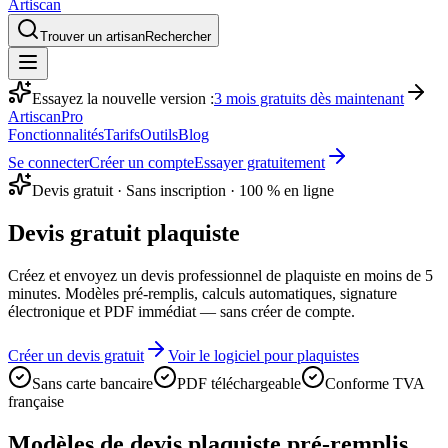
Artiscan
Trouver un artisan
Rechercher
Essayez la nouvelle version :
3 mois gratuits dès maintenant
Artiscan
Pro
Fonctionnalités
Tarifs
Outils
Blog
Se connecter
Créer un compte
Essayer gratuitement
Devis gratuit · Sans inscription · 100 % en ligne
Devis gratuit
plaquiste
Créez et envoyez un devis professionnel de
plaquiste
en moins de 5
minutes. Modèles pré-remplis, calculs automatiques, signature
électronique et PDF immédiat — sans créer de compte.
Créer un devis gratuit
Voir le logiciel pour
plaquistes
Sans carte bancaire
PDF téléchargeable
Conforme TVA
française
Modèles de devis
plaquiste
pré-remplis