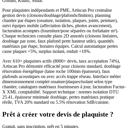
Gobain, Knauf, Siniat.
Pour plaquistes indépendants et PME, Artiscan Pro centralise
gestion devis (cloisons/doublage/plafonds/finition), planning
chantier par étapes (ossature, isolation, plaques, joints, peinture),
suivi équipes mobile (affectation tâches, photos avancement),
facturation acomptes (fourniture/pose séparées ou forfaitaire m²).
Chaque technicien consulte plans 2D annotés (cloisons linéaires,
doublage par zone, faux plafond perte hauteur utile), quantités
matériaux par étape, horaires équipes. Calcul automatique pertes
casse plaques +5%, surplus isolant, enduit +10%.
Avec 610+ plaquistes actifs (8000+ devis, taux acceptation 74%),
Artiscan Pro démontre efficacité pour cloisons standard, doublage
rénovation énergétique (laine roche 100mm épaisseur), faux
plafonds acoustiques ou avec accès trappe réseau. Interface métier
dimensionnement complet ossature/plaques/isolant selon type
chantier, catalogues matériaux fournisseurs à jour, facturation Factur-
X XML comptabilité. Support technique : normes isolation DTU
25.41, épaisseur minimale doublage, pertes matériaux pratique
réelle, TVA 20% standard ou 5.5% rénovation SdB/cuisine.
Prêt à créer votre devis de
plaquiste
?
Gratuit, sans inscription, prêt en 5 minutes.