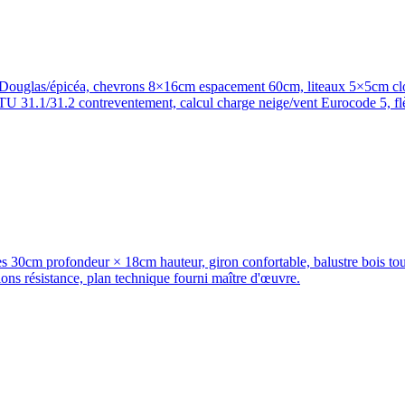
cm Douglas/épicéa, chevrons 8×16cm espacement 60cm, liteaux 5×5cm cl
DTU 31.1/31.2 contreventement, calcul charge neige/vent Eurocode 5, f
es 30cm profondeur × 18cm hauteur, giron confortable, balustre bois t
ions résistance, plan technique fourni maître d'œuvre.