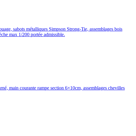
ouage, sabots métalliques Simpson Strong-Tie, assemblages bois
lèche max 1/200 portée admissible.
ourné, main courante rampe section 6×10cm, assemblages chevilles