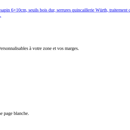
pin 6×10cm, seuils bois dur, serrures quincaillerie Würth, traitement cla
.
 Personnalisables à votre zone et vos marges.
ne page blanche.