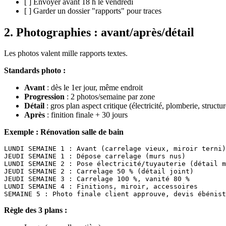
[ ] Envoyer avant 18 h le vendredi
[ ] Garder un dossier "rapports" pour traces
2. Photographies : avant/après/détail
Les photos valent mille rapports textes.
Standards photo :
Avant
: dès le 1er jour, même endroit
Progression
: 2 photos/semaine par zone
Détail
: gros plan aspect critique (électricité, plomberie, structur
Après
: finition finale + 30 jours
Exemple : Rénovation salle de bain
LUNDI SEMAINE 1 : Avant (carrelage vieux, miroir terni)

JEUDI SEMAINE 1 : Dépose carrelage (murs nus)

LUNDI SEMAINE 2 : Pose électricité/tuyauterie (détail m
JEUDI SEMAINE 2 : Carrelage 50 % (détail joint)

JEUDI SEMAINE 3 : Carrelage 100 %, vanité 80 %

LUNDI SEMAINE 4 : Finitions, miroir, accessoires

Règle des 3 plans :