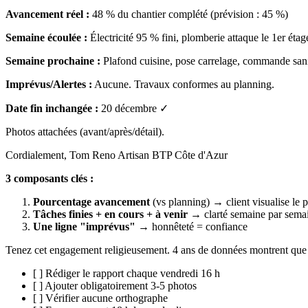
Avancement réel :
48 % du chantier complété (prévision : 45 %)
Semaine écoulée :
Électricité 95 % fini, plomberie attaque le 1er étag
Semaine prochaine :
Plafond cuisine, pose carrelage, commande sanit
Imprévus/Alertes :
Aucune. Travaux conformes au planning.
Date fin inchangée :
20 décembre ✓
Photos attachées (avant/après/détail).
Cordialement, Tom Reno Artisan BTP Côte d'Azur
3 composants clés :
Pourcentage avancement
(vs planning) → client visualise le 
Tâches finies + en cours + à venir
→ clarté semaine par sema
Une ligne "imprévus"
→ honnêteté = confiance
Tenez cet engagement religieusement. 4 ans de données montrent que le
[ ] Rédiger le rapport chaque vendredi 16 h
[ ] Ajouter obligatoirement 3-5 photos
[ ] Vérifier aucune orthographe