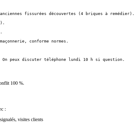
anciennes fissurées découvertes (4 briques à remédier).

).

.

maçonnerie, conforme normes.

 On peux discuter téléphone lundi 10 h si question.

onflit 100 %.
c :
ignalés, visites clients