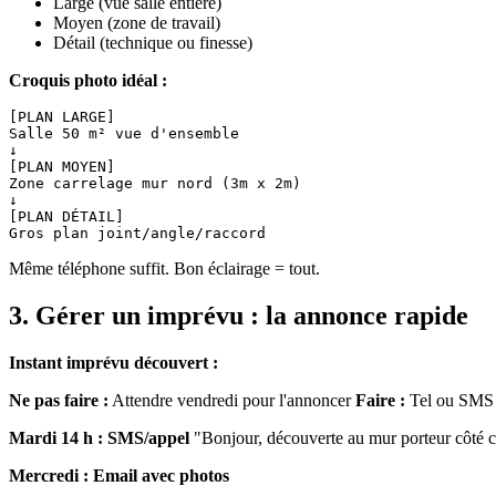
Large (vue salle entière)
Moyen (zone de travail)
Détail (technique ou finesse)
Croquis photo idéal :
[PLAN LARGE]

Salle 50 m² vue d'ensemble

↓

[PLAN MOYEN]

Zone carrelage mur nord (3m x 2m)

↓

[PLAN DÉTAIL]

Même téléphone suffit. Bon éclairage = tout.
3. Gérer un imprévu : la annonce rapide
Instant imprévu découvert :
Ne pas faire :
Attendre vendredi pour l'annoncer
Faire :
Tel ou SMS c
Mardi 14 h : SMS/appel
"Bonjour, découverte au mur porteur côté cui
Mercredi : Email avec photos