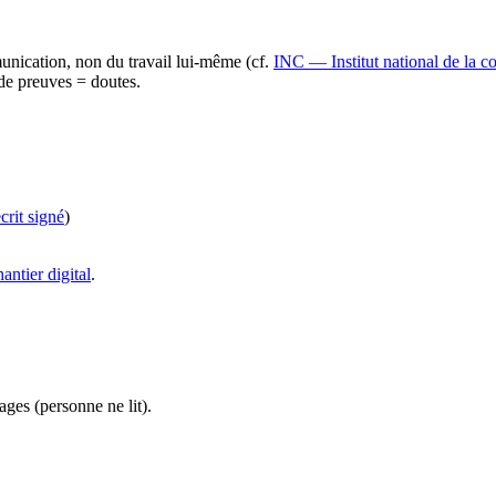
nication, non du travail lui-même (cf.
INC — Institut national de la 
 de preuves = doutes.
crit signé
)
hantier digital
.
ges (personne ne lit).