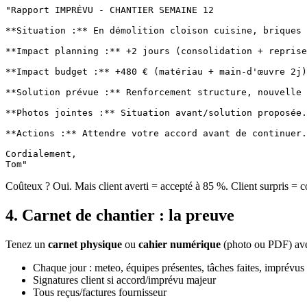
"Rapport IMPRÉVU - CHANTIER SEMAINE 12

**Situation :** En démolition cloison cuisine, briques 
**Impact planning :** +2 jours (consolidation + reprise
**Impact budget :** +480 € (matériau + main-d'œuvre 2j)
**Solution prévue :** Renforcement structure, nouvelle 
**Photos jointes :** Situation avant/solution proposée.

**Actions :** Attendre votre accord avant de continuer.
Cordialement,

Coûteux ? Oui. Mais client averti = accepté à 85 %. Client surpris = c
4. Carnet de chantier : la preuve
Tenez un
carnet physique
ou
cahier numérique
(photo ou PDF) ave
Chaque jour : meteo, équipes présentes, tâches faites, imprévus s
Signatures client si accord/imprévu majeur
Tous reçus/factures fournisseur