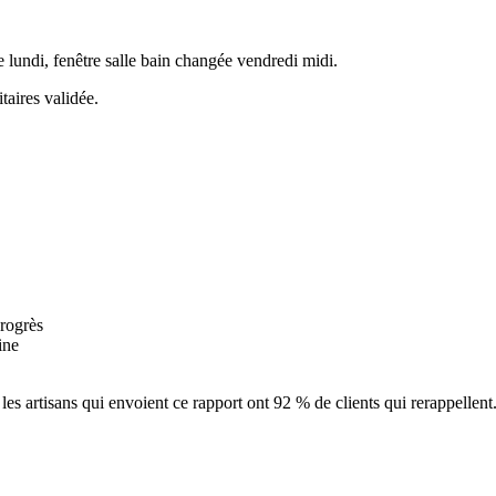
e lundi, fenêtre salle bain changée vendredi midi.
aires validée.
progrès
ine
s artisans qui envoient ce rapport ont 92 % de clients qui rerappellent