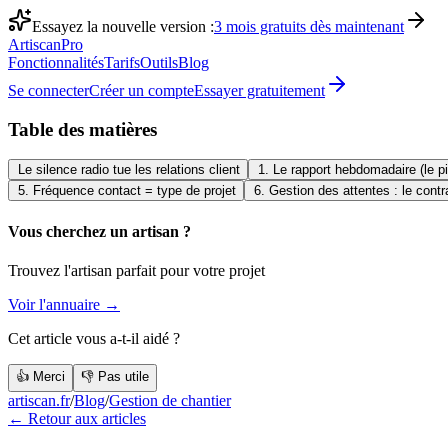
Essayez la nouvelle version :
3 mois gratuits dès maintenant
Artiscan
Pro
Fonctionnalités
Tarifs
Outils
Blog
Se connecter
Créer un compte
Essayer gratuitement
Table des matières
Le silence radio tue les relations client
1. Le rapport hebdomadaire (le pil
5. Fréquence contact = type de projet
6. Gestion des attentes : le cont
Vous cherchez un artisan ?
Trouvez l'artisan parfait pour votre projet
Voir l'annuaire →
Cet article vous a-t-il aidé ?
👍 Merci
👎 Pas utile
artiscan.fr
/
Blog
/
Gestion de chantier
← Retour aux articles