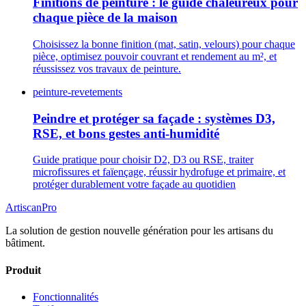
Finitions de peinture : le guide chaleureux pour
chaque pièce de la maison
Choisissez la bonne finition (mat, satin, velours) pour chaque
pièce, optimisez pouvoir couvrant et rendement au m², et
réussissez vos travaux de peinture.
peinture-revetements
Peindre et protéger sa façade : systèmes D3,
RSE, et bons gestes anti-humidité
Guide pratique pour choisir D2, D3 ou RSE, traiter
microfissures et faïençage, réussir hydrofuge et primaire, et
protéger durablement votre façade au quotidien
Artiscan
Pro
La solution de gestion nouvelle génération pour les artisans du
bâtiment.
Produit
Fonctionnalités