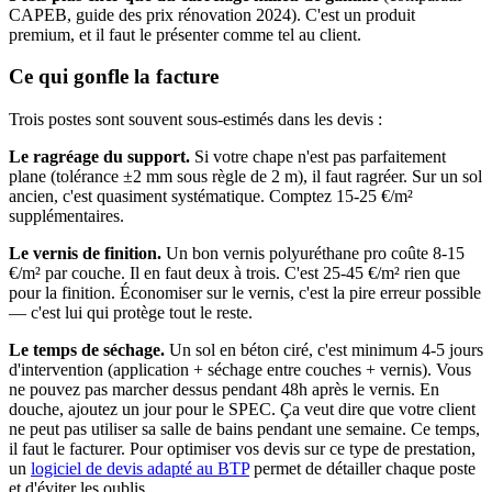
CAPEB, guide des prix rénovation 2024). C'est un produit
premium, et il faut le présenter comme tel au client.
Ce qui gonfle la facture
Trois postes sont souvent sous-estimés dans les devis :
Le ragréage du support.
Si votre chape n'est pas parfaitement
plane (tolérance ±2 mm sous règle de 2 m), il faut ragréer. Sur un sol
ancien, c'est quasiment systématique. Comptez 15-25 €/m²
supplémentaires.
Le vernis de finition.
Un bon vernis polyuréthane pro coûte 8-15
€/m² par couche. Il en faut deux à trois. C'est 25-45 €/m² rien que
pour la finition. Économiser sur le vernis, c'est la pire erreur possible
— c'est lui qui protège tout le reste.
Le temps de séchage.
Un sol en béton ciré, c'est minimum 4-5 jours
d'intervention (application + séchage entre couches + vernis). Vous
ne pouvez pas marcher dessus pendant 48h après le vernis. En
douche, ajoutez un jour pour le SPEC. Ça veut dire que votre client
ne peut pas utiliser sa salle de bains pendant une semaine. Ce temps,
il faut le facturer. Pour optimiser vos devis sur ce type de prestation,
un
logiciel de devis adapté au BTP
permet de détailler chaque poste
et d'éviter les oublis.