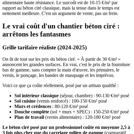
alimentaire haute résistance. Le surcoût est de 10-15 €/m² par
rapport au béton ciré classique, mais la tenue dans le temps est
nettement meilleure. C'est un argument de vente, pas un frein.
Le vrai coût d'un chantier béton ciré :
arrêtons les fantasmes
Grille tarifaire réaliste (2024-2025)
On lit de tout sur les prix du béton ciré. « À partir de 30 €/m² »
annoncent les grandes surfaces. En vrai, c'est le prix de la fourniture
bas de gamme, sans compter la main d'œuvre, les primaires, le
vernis, le ponçage, les bandes de masquage et les imprévus.
Voici ce que ça coûte réellement, posé par un artisan qualifié :
Sol intérieur classique
(séjour, chambre) : 90-130 €/m² posé
Sol cuisine
(vernis renforcé) : 100-150 €/m² posé
Murs et crédences
: 80-120 €/m² posé
Douche complète
(sol + murs + SPEC) : 150-250 €/m² posé
Plan de travail
(vernis alimentaire) : 120-180 €/m² posé
Le béton ciré posé par un professionnel coûte en moyenne 2,5 à
3 fois plus cher que du carrelage milieu de gamme
(comparatif