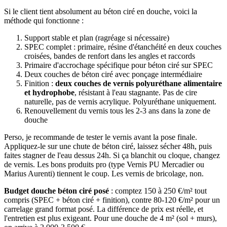
Si le client tient absolument au béton ciré en douche, voici la
méthode qui fonctionne :
Support stable et plan (ragréage si nécessaire)
SPEC complet : primaire, résine d'étanchéité en deux couches
croisées, bandes de renfort dans les angles et raccords
Primaire d'accrochage spécifique pour béton ciré sur SPEC
Deux couches de béton ciré avec ponçage intermédiaire
Finition :
deux couches de vernis polyuréthane alimentaire
et hydrophobe
, résistant à l'eau stagnante. Pas de cire
naturelle, pas de vernis acrylique. Polyuréthane uniquement.
Renouvellement du vernis tous les 2-3 ans dans la zone de
douche
Perso, je recommande de tester le vernis avant la pose finale.
Appliquez-le sur une chute de béton ciré, laissez sécher 48h, puis
faites stagner de l'eau dessus 24h. Si ça blanchit ou cloque, changez
de vernis. Les bons produits pro (type Vernis PU Mercadier ou
Marius Aurenti) tiennent le coup. Les vernis de bricolage, non.
Budget douche béton ciré posé
: comptez 150 à 250 €/m² tout
compris (SPEC + béton ciré + finition), contre 80-120 €/m² pour un
carrelage grand format posé. La différence de prix est réelle, et
l'entretien est plus exigeant. Pour une douche de 4 m² (sol + murs),