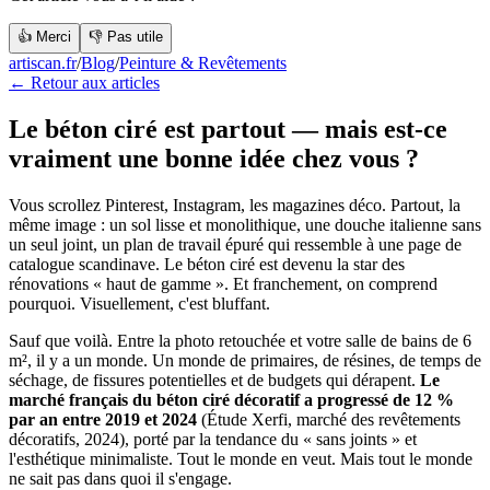
👍 Merci
👎 Pas utile
artiscan.fr
/
Blog
/
Peinture & Revêtements
← Retour aux articles
Le béton ciré est partout — mais est-ce
vraiment une bonne idée chez vous ?
Vous scrollez Pinterest, Instagram, les magazines déco. Partout, la
même image : un sol lisse et monolithique, une douche italienne sans
un seul joint, un plan de travail épuré qui ressemble à une page de
catalogue scandinave. Le béton ciré est devenu la star des
rénovations « haut de gamme ». Et franchement, on comprend
pourquoi. Visuellement, c'est bluffant.
Sauf que voilà. Entre la photo retouchée et votre salle de bains de 6
m², il y a un monde. Un monde de primaires, de résines, de temps de
séchage, de fissures potentielles et de budgets qui dérapent.
Le
marché français du béton ciré décoratif a progressé de 12 %
par an entre 2019 et 2024
(Étude Xerfi, marché des revêtements
décoratifs, 2024), porté par la tendance du « sans joints » et
l'esthétique minimaliste. Tout le monde en veut. Mais tout le monde
ne sait pas dans quoi il s'engage.