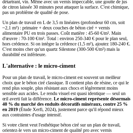
détartrant, vin. Même avec un vernis impeccable, une goutte de jus
de citron laissée 30 minutes peut attaquer la surface. C'est chimique,
pas un problème de qualité de pose.
Un plan de travail en L de 3,5 m linéaires (profondeur 60 cm, soit
~2,1 m²) : primaire + deux couches de béton ciré + vernis
alimentaire PU en trois passes. Coût matière : 45-60 €/m². Main
d'œuvre : 70-100 €/m². Total : environ 250-340 € pour le plan seul,
hors crédence. Si on intègre la crédence (1,5 m²), ajoutez 180-240 €.
C'est moins cher qu'un quartz Silestone (300-500 €/m²) mais la
durabilité est inférieure.
L'alternative : le micro-ciment
Pour un plan de travail, le micro-ciment est souvent un meilleur
choix que le béton ciré classique. Il contient plus de résine, ce qui le
rend plus souple, plus résistant aux chocs et légèrement moins
sensible aux acides. Le rendu visuel est quasi identique — seul un
œil averti fait la différence.
Le micro-ciment représente désormais
40 % du marché des enduits décoratifs minéraux, contre 25 %
en 2019
(Étude Xerfi, 2024), justement parce qu'il répond mieux
aux contraintes d'usage intensif.
Si votre client veut l'esthétique béton ciré sur un plan de travail,
orientez-le vers un micro-ciment de qualité pro avec vernis