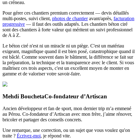
un créneau.
Pour gérer ces chantiers premium correctement — devis détaillés
multi-postes, suivi client,
photos de chantier
avant/après,
facturation
progressive
— il faut des outils adaptés. Les chantiers béton ciré
sont des chantiers à forte valeur qui méritent un suivi professionnel
de A à Z.
Le béton ciré n'est ni un miracle ni un piège. C'est un matériau
exigeant, magnifique quand il est bien posé, catastrophique quand il
est bâclé. Comme souvent dans le bâtiment, la différence se fait sur
la préparation, la technique et la transparence avec le client. Si vous
maîtrisez ces trois aspects, c'est un excellent moyen de monter en
gamme et de valoriser votre savoir-faire.
Mehdi Boucheta
Co-fondateur d’Artiscan
Ancien développeur et fan de sport, mon dernier trip m’a emmené
au Pérou. Co-fondateur d’Artiscan avec mon frère, j’aime rénover,
bricoler et partager des conseils concrets.
Une remarque, une correction, ou un sujet que vous voulez qu'on
traite ?
Écrivez-moi
, je répond vite.