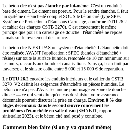
Le béton ciré n'est
pas étanche par lui-même
. C'est un enduit à
base de ciment. Le ciment est poreux. Pour le rendre étanche, il faut
un système d'étanchéité complet SOUS le béton ciré (type SPEC —
Système de Protection à l'Eau sous Carrelage, conforme DTU 26.2
et cahier des charges CSTB 3270). C'est exactement le même
principe que pour un carrelage de douche : l'étanchéité ne repose
jamais sur le revêtement de surface.
Le béton ciré N'EST PAS un système d'étanchéité. L'étanchéité doit
être réalisée AVANT l'application : SPEC (bandes d'étanchéité +
résine) sur toute la surface humide, remontée de 10 cm minimum sur
les murs, raccords aux bonde et canalisations. Sans ça, l'eau finit par
traverser, et le sinistre coûte entre 5 000 et 15 000 € de réparation.
Le DTU 26.2
encadre les enduits intérieurs et le cahier du CSTB
3270_V2 définit les exigences d'étanchéité en pièces humides. Le
béton ciré n'a pas d'Avis Technique pour usage en zone de douche
directe — ce qui veut dire qu'en cas de sinistre, votre assurance
décennale pourrait discuter la prise en charge.
Environ 8 % des
litiges décennaux dans le second œuvre concernent les
problèmes d'étanchéité en salle d'eau
(SMABTP, rapport
sinistralité 2023), et le béton ciré mal posé y contribue.
Comment bien faire (si on y va quand même)