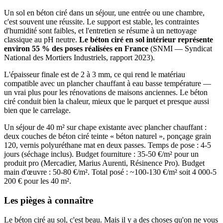
Un sol en béton ciré dans un séjour, une entrée ou une chambre,
c'est souvent une réussite. Le support est stable, les contraintes
d'humidité sont faibles, et l'entretien se résume à un nettoyage
classique au pH neutre.
Le béton ciré en sol intérieur représente
environ 55 % des poses réalisées en France
(SNMI — Syndicat
National des Mortiers Industriels, rapport 2023).
L'épaisseur finale est de 2 à 3 mm, ce qui rend le matériau
compatible avec un plancher chauffant à eau basse température —
un vrai plus pour les rénovations de maisons anciennes. Le béton
ciré conduit bien la chaleur, mieux que le parquet et presque aussi
bien que le carrelage.
Un séjour de 40 m² sur chape existante avec plancher chauffant :
deux couches de béton ciré teinte « béton naturel », ponçage grain
120, vernis polyuréthane mat en deux passes. Temps de pose : 4-5
jours (séchage inclus). Budget fourniture : 35-50 €/m² pour un
produit pro (Mercadier, Marius Aurenti, Résinence Pro). Budget
main d'œuvre : 50-80 €/m². Total posé : ~100-130 €/m² soit 4 000-5
200 € pour les 40 m².
Les pièges à connaître
Le béton ciré au sol, c'est beau. Mais il y a des choses qu'on ne vous